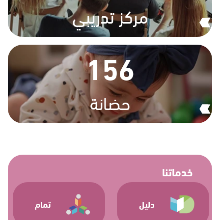
مركز تدريبي
156
حضانة
خدماتنا
دليل
تمام