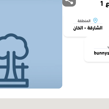
1
المنطقة
الشارقة - الخان
ي
bunny