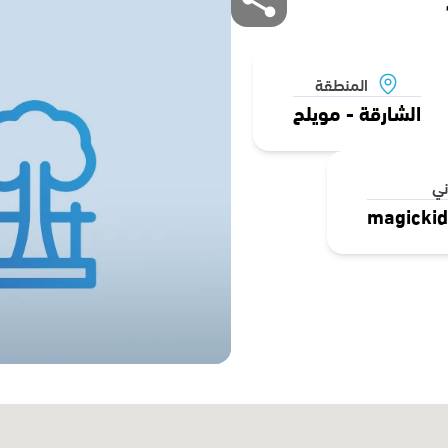
المنطقة
الشارقة - مويلح
ني
magickid