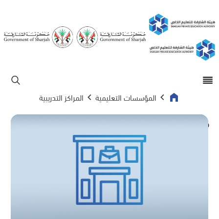
Open main menu
ابحث
المؤسسات التعليمية
المراكز التدريبية
حلول التقييم الابداعي ذ م م