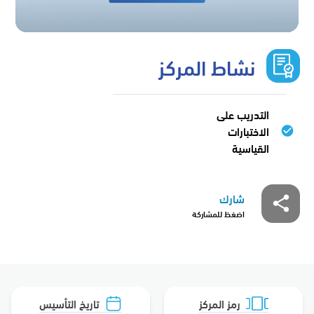
نشاط المركز
التدريب على
الاختبارات
القياسية
شارك
اضغظ للمشاركة
رمز المركز
تاريخ التأسيس